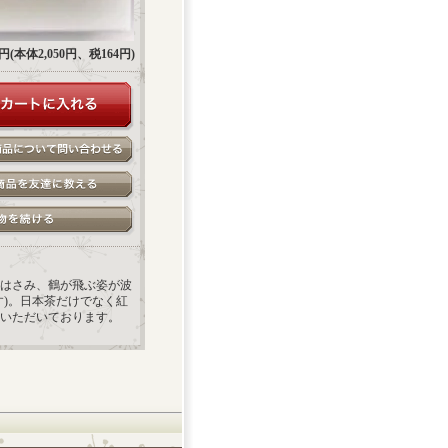
14円(本体2,050円、税164円)
はさみ、鶴が飛ぶ姿が波
)。日本茶だけでなく紅
いただいております。