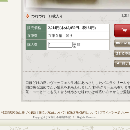
2,2
つれづれ 12枚入り
販売価格
2,214円(本体2,050円、税164円)
在庫数
在庫 5 箱 残り
購入数
箱
口ほどけの良いヴァッフェル生地にあっさりしたバニラクリームを
間に映る誠めでたい情景をあらわしました(抹茶クリームも有ります
茶・コーヒーにも良く合う軽やかな味わいは幅広い方々からご愛顧
特定商取引法に基づく表記
|
支払い方法について
|
配送方法･送料について
|
プライバシーポリシー
Copyright (C) 富山不破福寿堂. All Rights Reserved.